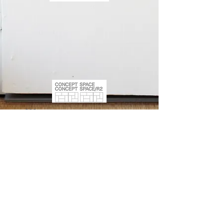
309-
8,ISHIHARA,SHIBUKAWA,GUNMA,377-
0007,JAPAN
+81(0)90-8582-0414
hukuda3323@yahoo.co.jp
​1763-12,SHIBUKAWA,SHIBUKAWA,GUNMA,377-0008,JAPAN
+81(0)90-8582-0414
hukuda3323@yahoo
.co
.jp