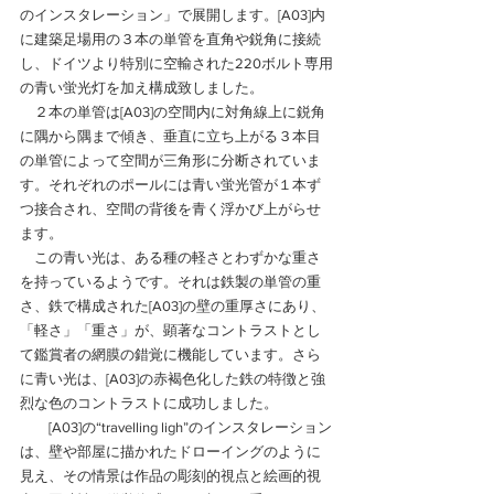
のインスタレーション」で展開します。[A03]内
に建築足場用の３本の単管を直角や鋭角に接続
し、ドイツより特別に空輸された220ボルト専用
の青い蛍光灯を加え構成致しました。　
　２本の単管は[A03]の空間内に対角線上に鋭角
に隅から隅まで傾き、垂直に立ち上がる３本目
の単管によって空間が三角形に分断されていま
す。それぞれのポールには青い蛍光管が１本ず
つ接合され、空間の背後を青く浮かび上がらせ
ます。　
　この青い光は、ある種の軽さとわずかな重さ
を持っているようです。それは鉄製の単管の重
さ、鉄で構成された[A03]の壁の重厚さにあり、
「軽さ」「重さ」が、顕著なコントラストとし
て鑑賞者の網膜の錯覚に機能しています。さら
に青い光は、[A03]の赤褐色化した鉄の特徴と強
烈な色のコントラストに成功しました。
　　[A03]の“travelling ligh”のインスタレーション
は、壁や部屋に描かれたドローイングのように
見え、その情景は作品の彫刻的視点と絵画的視