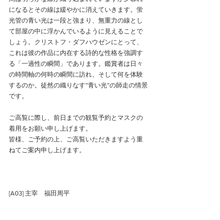
になるとその線は緩やかに消えていきます。蛍
光管の青い光は一段と強まり、無重力の線とし
て部屋の中に浮かんでいるように見えることで
しょう。クリストフ・ダフハウゼンにとって、
これは彼の作品に内在する詩的な性格を強調す
る「一過性の瞬間」であります。鑑賞者は日々
の時間軸の何時の瞬間に訪れ、そして何を体験
するのか。徒然の織りなす”青い光”の師走の情景
です。 
ご高覧に際し、前日までの観覧予約とマスクの
着用をお願い申し上げます。 
皆様、ご予約の上、ご高覧いただきますよう重
ねてご案内申し上げます。
[A03] 主宰　福田周平