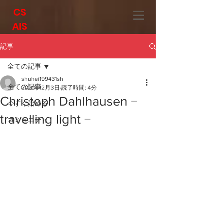
CS
AIS
記事
全ての記事
shuhei199431sh
全ての記事
2021年12月3日
読了時間: 4分
Christoph Dahlhausen −
今すぐ始める
travelling light −
コミュニティ