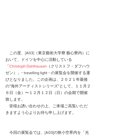
　この度、[A03]（東京藝術大学寮 藝心寮内）に
おいて、ドイツを中心に活動している
「
Christoph Dahlhausen
（クリストフ・ダフハウ
ゼン）」− travelling light − の展覧会を開催する運
びとなりました。この企画は、２０２１年最後
の”海外アーティストシリーズ”として、１１月２
６日（金）〜１２月１２日（日）の会期で開催
致します。
　皆様お誘い合わせの上、ご来場ご高覧いただ
きますよう心よりお待ち申し上げます。
　今回の展覧会では、[A03]の狭小空界内を「光