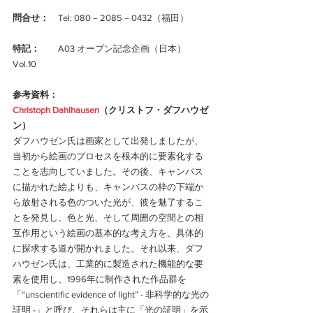
問合せ：
　Tel: 080－2085－0432（福田）
特記：
　　A03 オープン記念企画（日本）　
Vol.10   
参考資料：
Christoph Dahlhausen
（クリストフ・ダフハウゼ
ン）
ダフハウゼン氏は画家として出発しましたが、
当初から絵画のプロセスを根本的に要素化する
ことを志向していました。その後、キャンバス
に描かれた絵よりも、キャンバスの枠の下端か
ら放射される色のついた光が、彼を魅了するこ
とを発見し、色と光、そして周囲の空間との相
互作用という絵画の基本的な考え方を、具体的
に探求する道が開かれました。それ以来、ダフ
ハウゼン氏は、工業的に製造された機能的な要
素を使用し、1996年に制作された作品群を
「“unscientific evidence of light” - 非科学的な光の
証明 -」と呼び、それらは主に「光の証明」を示