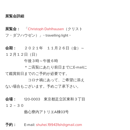
展覧会詳細
展覧会：
　「
Christoph Dahlhausen
（クリスト
フ・ダフハウゼン）」− travelling light −
会期：
　　２０２１年　１１月２６日（金）～
１２月１２日（日）
　　　　　午後３時～午後６時
　　　　　＊ご高覧にあたり前日までにE-mailに
て鑑賞前日までのご予約が必要です。
　　　　　　コロナ禍にあって、ご希望に添え
ない場合もございます。予めご了承下さい。
会場：
　　120-0003　東京都足立区東和３丁目
１２－３０
　　　　　藝心寮内アトリエA棟03号  
予約：
　　E-mail: 
shuhei.199431sh@gmail.com