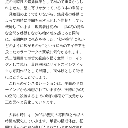
点の同時性の錯覚体感として極めて重要かもし
れません。壁に寄りかかっている３本の単管は
一見絵画のようでありながら、鑑賞者の移動に
よって同時に空間を三次元化した彫刻としても
機能しています。鑑賞者は初めに、[A03]の特殊
な空間を移動しながら物体感を感じると同時
に、空間内側に視点を移した、“壁や空間に色が
どのように広がるのか” という絵画のアイデアを
扱ったカラーワークの変貌に気付かされます。
第二段回目で単管の直線を描く空間ドローイン
グとして現れ、最終段階にサイトスペシフィッ
クな彫刻作品として展開し、実体験として記憶
にとどまることでしょう。　
　これらのインスタレーションは、平面のドロ
ーイングから構想されていますが、実際に[A03]
の空間に設置するまでの制作過程で二次元から
三次元へと変化していきます。
　夕暮れ時には、[A03]の照明の雰囲気と作品の
特徴も変化していきます。単管の構成体は、昼
間は明らかな線が織り込まれていますが夕暮れ