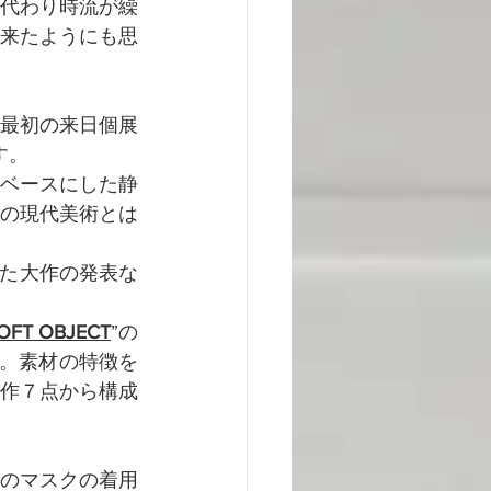
代わり時流が繰
来たようにも思
最初の来日個展
す。
ベースにした静
の現代美術とは
た大作の発表な
OFT OBJECT
”の
す。素材の特徴を
作７点から構成
のマスクの着用