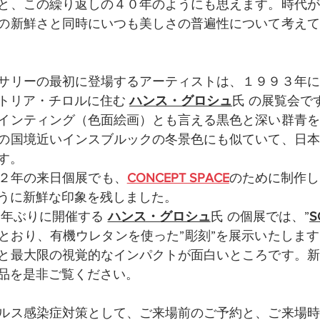
と、この繰り返しの４０年のようにも思えます。時代が
の新鮮さと同時にいつも美しさの普遍性について考えて
サリーの最初に登場するアーティストは、１９９３年に
トリア・チロルに住む 
ハンス・グロシュ
氏 の展覧会で
インティング（色面絵画）とも言える黒色と深い群青を
の国境近いインスブルックの冬景色にも似ていて、日本
す。
２年の来日個展でも、
CONCEPT SPACE
のために制作し
うに新鮮な印象を残しました。
０年ぶりに開催する 
ハンス・グロシュ
氏 の個展では、”
S
とおり、有機ウレタンを使った”彫刻”を展示いたしま
と最大限の視覚的なインパクトが面白いところです。新
品を是非ご覧ください。
ルス感染症対策として、ご来場前のご予約と、ご来場時