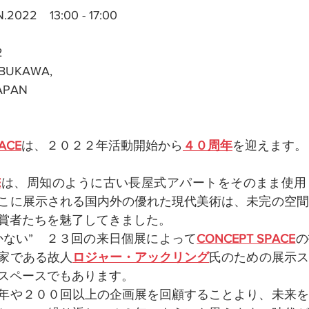
N.2022　13:00 - 17:00
2
IBUKAWA,
APAN
ACE
は、２０２２年活動開始から
４０周年
を迎えます。
E
は、周知のように古い長屋式アパートをそのまま使用
こに展示される国内外の優れた現代美術は、未完の空間
賞者たちを魅了してきました。
かない”　２３回の来日個展によって
CONCEPT SPACE
の
家である故人
ロジャー・アックリング
氏のための展示ス
スペースでもあります。
年や２００回以上の企画展を回顧することより、未来を