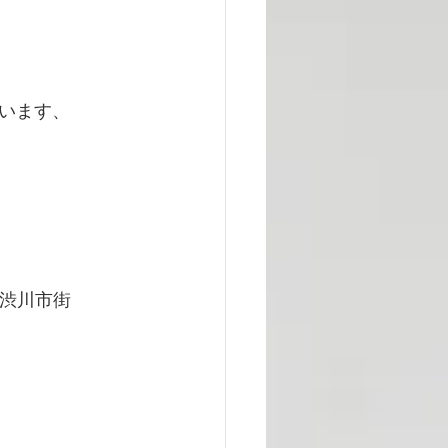
います、
車渋川市街