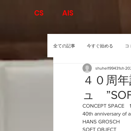
CS
AIS
全ての記事
今すぐ始める
コ
shuhei199431sh
20
４０周年
ュ ”SOF
CONCEPT SPACE　
40th anniversary of ac
HANS GROSCH
SOFT OBJECT