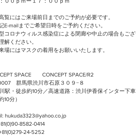
：００ｐｍー１７：００ｐｍ
高覧にはご来場前日までのご予約が必要です。
E-mailまでご希望日時をご予約ください。
型コロナウィルス感染症による閉廊や中止の場合もござ
理解ください。
来場にはマスクの着用をお願いいたします。
PT SPACE　　CONCEPT SPACE/R2
-0007　群馬県渋川市石原３０９−８
渋川駅・徒歩約10分／高速道路：渋川伊香保インター下
約10分）
hukuda3323@yahoo.co.jp
(0)90-8582-0414
(0)279-24-5252