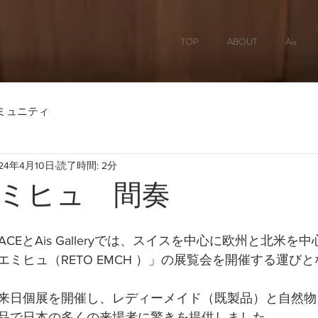
TOP
ABOUT
Ais
ミュニティ
24年4月10日
読了時間: 2分
ミヒュ 間奏
SPACEとAis Galleryでは、スイスを中心に欧州と北米
ミヒュ（RETO EMCH ）」の展覧会を開催する運び
来日個展を開催し、レディーメイド（既製品）と自然物
品で日本の多くの来場者に驚きを提供しました。