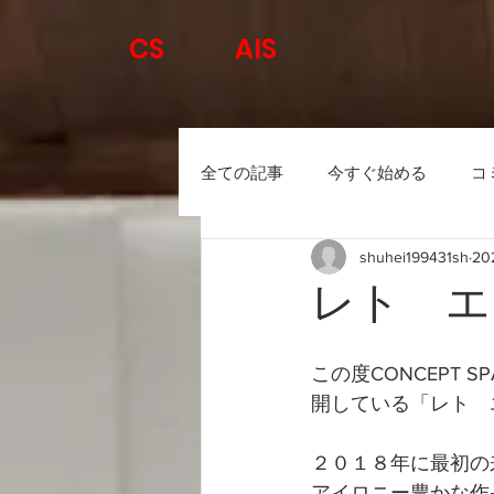
CS
AIS
全ての記事
今すぐ始める
コ
shuhei199431sh
20
レト エ
この度CONCEPT 
開している「レト　エ
２０１８年に最初の
アイロニー豊かな作