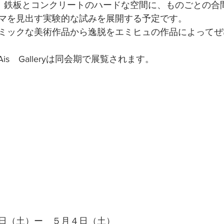
eryでは、鉄板とコンクリートのハードな空間に、ものごとの
マを見出す実験的な試みを展開する予定です。
ミックな美術作品から逸脱をエミヒュの作品によってぜ
EとAis　Galleryは同会期で展覧されます。
日（土）ー　５月４日（土）