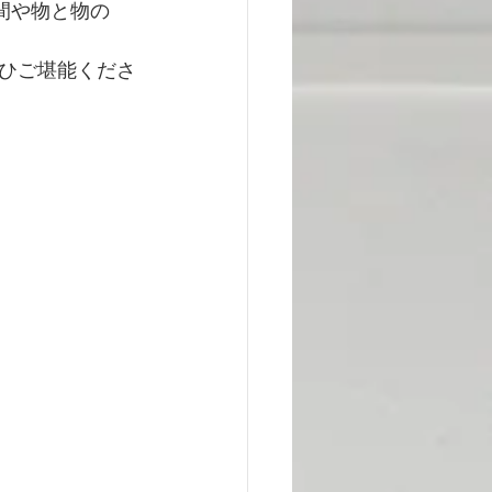
合間や物と物の
ひご堪能くださ