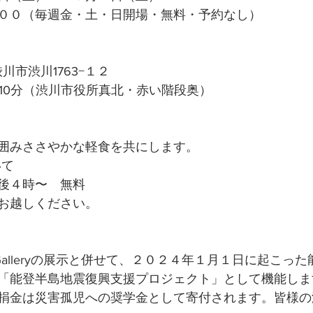
００（毎週金・土・日開場・無料・予約なし）
県渋川市渋川1763−１２
約10分（渋川市役所真北・赤い階段奥）
囲みささやかな軽食を共にします。
いて
後４時〜　無料
お越しください。
 Galleryの展示と併せて、２０２４年１月１日に起こっ
「能登半島地震復興支援プロジェクト」として機能しま
捐金は災害孤児への奨学金として寄付されます。皆様の